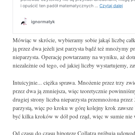
Mówiąc w skrócie, wybieramy sobie jakąś liczbę całk
ją przez dwa jeżeli jest parzysta bądź też mnożymy pr
nieparzysta. Operację powtarzamy na wyniku, aż dot
niezależnie od tego, od jakiej liczby wystartujemy, 
Intuicyjnie... ciężka sprawa. Mnożenie przez trzy zwię
przez dwa ją zmniejsza, więc teoretycznie powinniśmy
drugiej strony liczba nieparzysta przemnożona przez 
parzystą, więc po kroku w górę kolejny krok zawsze
być kilka kroków w dół pod rząd, więc w sumie nie
Od czasu do czasu hipotezę Collatza próbują udowo