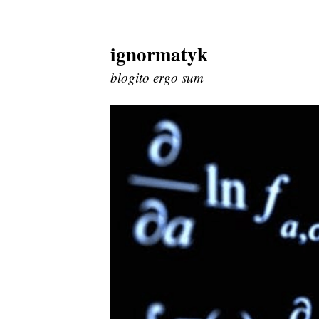
ignormatyk
Skip
to
blogito ergo sum
content