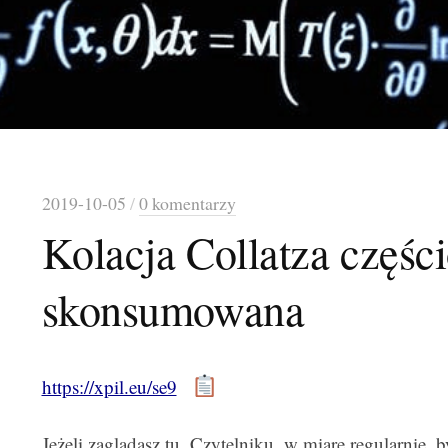
2019-10-05
/
0 komentarzy
Kolacja Collatza częśc
skonsumowana
https://xpil.eu/se9
Jeżeli zaglądasz tu, Czytelniku, w miarę regularnie, 