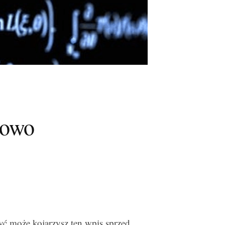
iowo
być może kojarzysz ten wpis sprzed