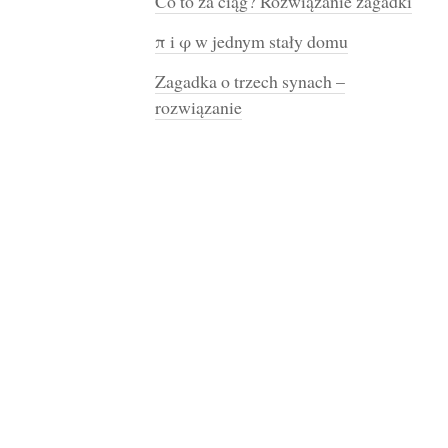
Co to za ciąg? Rozwiązanie zagadki
π i φ w jednym stały domu
Zagadka o trzech synach –
rozwiązanie