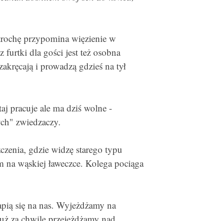
trochę przypomina więzienie w
furtki dla gości jest też osobna
zakręcają i prowadzą gdzieś na tył
j pracuje ale ma dziś wolne -
ych" zwiedzaczy.
czenia, gdzie widzę starego typu
 na wąskiej ławeczce. Kolega pociąga
pią się na nas. Wyjeżdżamy na
 już za chwilę przejeżdżamy nad