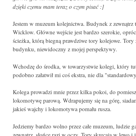
dzięki czemu mam teraz o czym pisać :]
Jestem w muzeum kolejnictwa. Budynek z zewnątrz 
Wicklow. Główne wejście jest bardzo szerokie, oprócz 
ścieżka, którą biegną prawdziwe tory kolejowe. Tory 
budynku, niewidoczny z mojej perspektywy.
Wchodzę do środka, w towarzystwie kolegi, który tuta
podobno załatwił mi coś ekstra, nie dla "standardow
Kolega prowadzi mnie przez kilka pokoi, do pomiesz
lokomotywę parową. Wdrapujemy się na górę, siadam
jakieś wajchy i lokomotywa pomału rusza.
Jedziemy bardzo wolno przez całe muzeum, ludzie ga
zewnątrz, słońce razi w oczy. Tory skręcają w lewo i