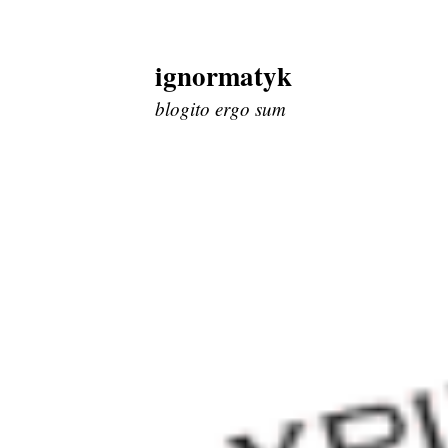
ignormatyk
Skip
to
blogito ergo sum
content