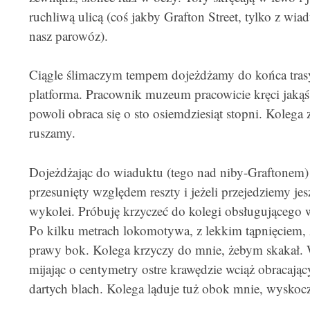
ruchliwą ulicą (coś jakby Grafton Street, tylko z wi
nasz parowóz).
Ciągle ślimaczym tempem dojeżdżamy do końca trasy.
platforma. Pracownik muzeum pracowicie kręci jaką
powoli obraca się o sto osiemdziesiąt stopni. Kolega
ruszamy.
Dojeżdżając do wiaduktu (tego nad niby-Graftonem)
przesunięty względem reszty i jeżeli przejedziemy j
wykolei. Próbuję krzyczeć do kolegi obsługującego 
Po kilku metrach lokomotywa, z lekkim tąpnięciem, 
prawy bok. Kolega krzyczy do mnie, żebym skakał.
mijając o centymetry ostre krawędzie wciąż obracający
dartych blach. Kolega ląduje tuż obok mnie, wyskoczy