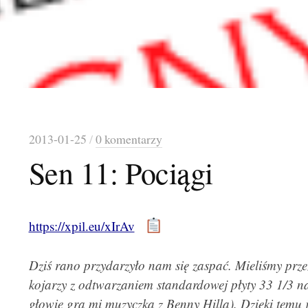
2013-01-25
/
0 komentarzy
Sen 11: Pociągi
https://xpil.eu/xIrAv
Dziś rano przydarzyło nam się zaspać. Mieliśmy przez
kojarzy z odtwarzaniem standardowej płyty 33 1/3 
głowie gra mi muzyczka z Benny Hilla). Dzięki temu