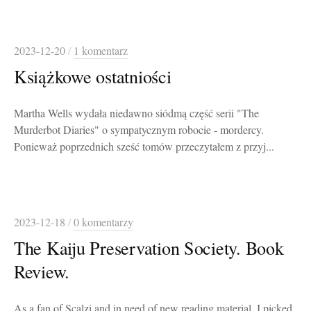
2023-12-20
/
1 komentarz
Książkowe ostatniości
Martha Wells wydała niedawno siódmą część serii "The
Murderbot Diaries" o sympatycznym robocie - mordercy.
Ponieważ poprzednich sześć tomów przeczytałem z przyj...
2023-12-18
/
0 komentarzy
The Kaiju Preservation Society. Book
Review.
As a fan of Scalzi and in need of new reading material, I picked