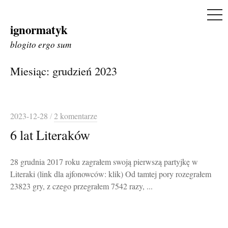
ME
ignormatyk
Skip
to
blogito ergo sum
content
Miesiąc:
grudzień 2023
2023-12-28
/
2 komentarze
6 lat Literaków
28 grudnia 2017 roku zagrałem swoją pierwszą partyjkę w
Literaki (link dla ajfonowców: klik) Od tamtej pory rozegrałem
23823 gry, z czego przegrałem 7542 razy, ...