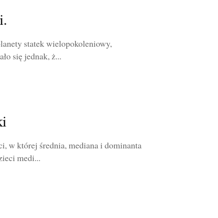
i.
planety statek wielopokoleniowy,
o się jednak, ż...
ki
i, w której średnia, mediana i dominanta
ieci medi...