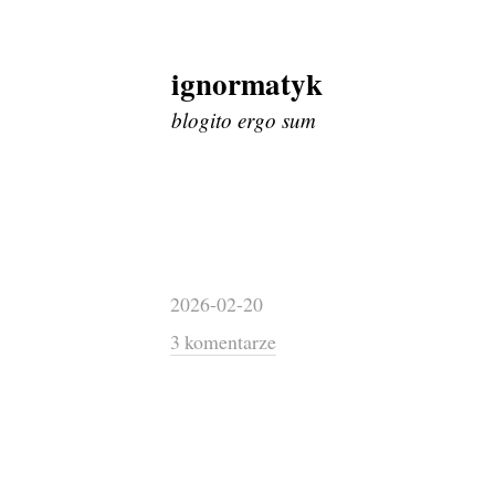
ignormatyk
Skip
to
blogito ergo sum
content
2026-02-20
3 komentarze