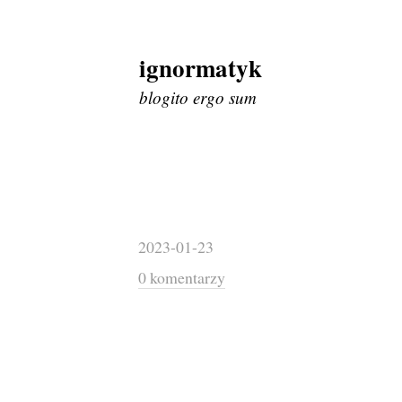
ignormatyk
Skip
to
blogito ergo sum
content
2023-01-23
0 komentarzy