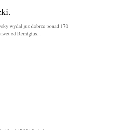
ki.
ovsky wydał już dobrze ponad 170
nawet od Remigius...