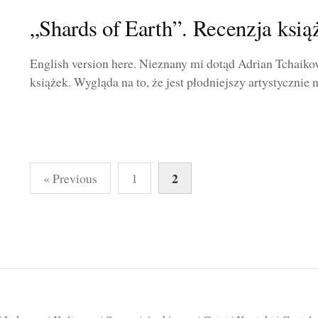
„Shards of Earth”. Recenzja książ
English version here. Nieznany mi dotąd Adrian Tchaik
książek. Wygląda na to, że jest płodniejszy artystycznie 
Stronicowanie
2
« Previous
1
wpisów