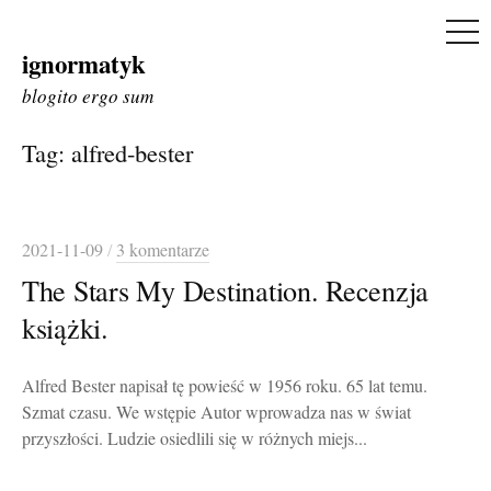
ME
ignormatyk
Skip
to
blogito ergo sum
content
Tag:
alfred-bester
2021-11-09
/
3 komentarze
The Stars My Destination. Recenzja
książki.
Alfred Bester napisał tę powieść w 1956 roku. 65 lat temu.
Szmat czasu. We wstępie Autor wprowadza nas w świat
przyszłości. Ludzie osiedlili się w różnych miejs...