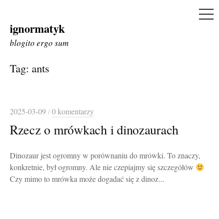
ME
ignormatyk
Skip
to
blogito ergo sum
content
Tag:
ants
2025-03-09
/
0 komentarzy
Rzecz o mrówkach i dinozaurach
Dinozaur jest ogromny w porównaniu do mrówki. To znaczy,
konkretnie, był ogromny. Ale nie czepiajmy się szczegółów
Czy mimo to mrówka może dogadać się z dinoz...