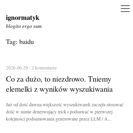
ME
ignormatyk
Skip
to
blogito ergo sum
content
Tag:
baidu
2026-06-29
/
2 komentarze
Co za dużo, to niezdrowo. Tniemy
elemelki z wyników wyszukiwania
Już od dość dawna większość wyszukiwarek zaczęła stosować
dość w sumie denerwujący trick i podsuwać w pierwszej
kolejności podsumowania generowane przez LLM / A...