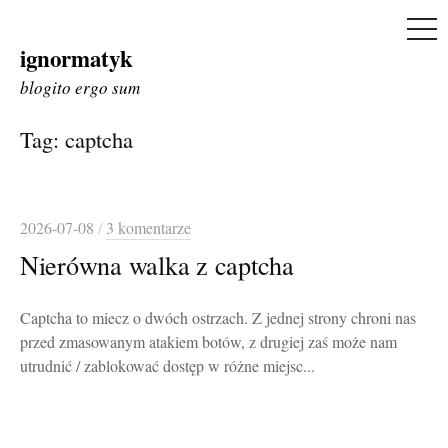
ME
ignormatyk
Skip
to
blogito ergo sum
content
Tag:
captcha
2026-07-08
/
3 komentarze
Nierówna walka z captcha
Captcha to miecz o dwóch ostrzach. Z jednej strony chroni nas
przed zmasowanym atakiem botów, z drugiej zaś może nam
utrudnić / zablokować dostęp w różne miejsc...