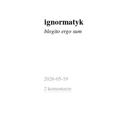
ignormatyk
Skip
to
blogito ergo sum
content
2026-05-19
2 komentarze