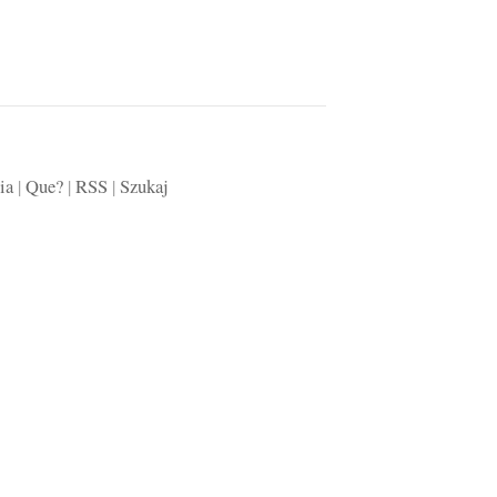
ia
|
Que?
|
RSS
|
Szukaj