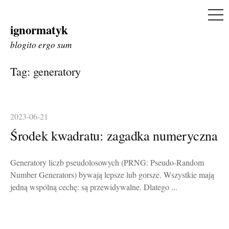
ME
ignormatyk
Skip
to
blogito ergo sum
content
Tag:
generatory
2023-06-21
Środek kwadratu: zagadka numeryczna
Generatory liczb pseudolosowych (PRNG: Pseudo-Random
Number Generators) bywają lepsze lub gorsze. Wszystkie mają
jedną wspólną cechę: są przewidywalne. Dlatego ...