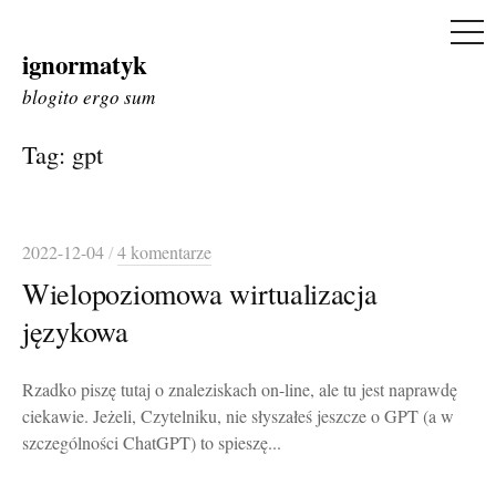
ME
ignormatyk
Skip
to
blogito ergo sum
content
Tag:
gpt
2022-12-04
/
4 komentarze
Wielopoziomowa wirtualizacja
językowa
Rzadko piszę tutaj o znaleziskach on-line, ale tu jest naprawdę
ciekawie. Jeżeli, Czytelniku, nie słyszałeś jeszcze o GPT (a w
szczególności ChatGPT) to spieszę...