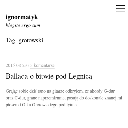
ME
ignormatyk
Skip
to
blogito ergo sum
content
Tag:
grotowski
2015-08-23
/
3 komentarze
Ballada o bitwie pod Legnicą
Grając sobie dziś rano na gitarze odkryłem, że akordy G-dur
oraz C-dur, grane naprzemiennie, pasują do doskonale znanej mi
piosenki Olka Grotowskiego pod tytułe...