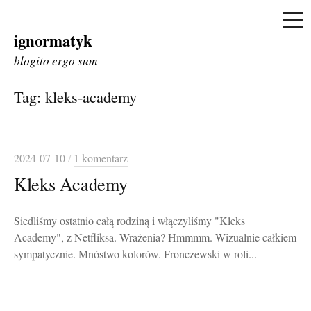
ME
ignormatyk
Skip
to
blogito ergo sum
content
Tag:
kleks-academy
2024-07-10
/
1 komentarz
Kleks Academy
Siedliśmy ostatnio całą rodziną i włączyliśmy "Kleks
Academy", z Netfliksa. Wrażenia? Hmmmm. Wizualnie całkiem
sympatycznie. Mnóstwo kolorów. Fronczewski w roli...