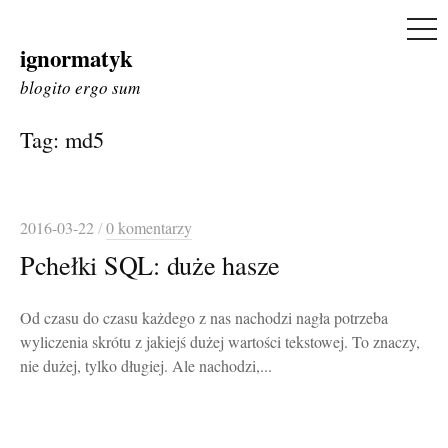
ME
ignormatyk
Skip
to
blogito ergo sum
content
Tag:
md5
2016-03-22
/
0 komentarzy
Pchełki SQL: duże hasze
Od czasu do czasu każdego z nas nachodzi nagła potrzeba
wyliczenia skrótu z jakiejś dużej wartości tekstowej. To znaczy,
nie dużej, tylko długiej. Ale nachodzi,...