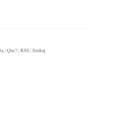
ia
|
Que?
|
RSS
|
Szukaj