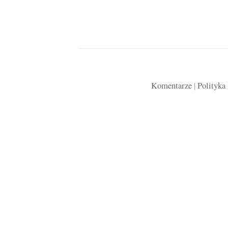
Komentarze
|
Polityka