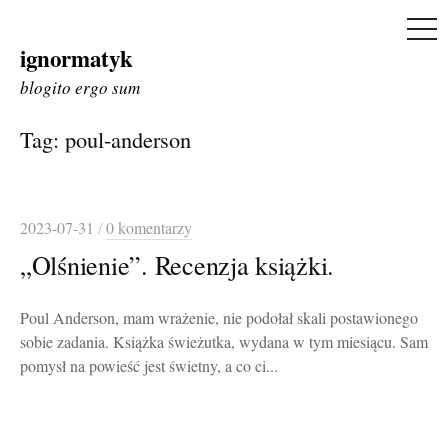
ME
ignormatyk
Skip
to
blogito ergo sum
content
Tag:
poul-anderson
2023-07-31
/
0 komentarzy
„Olśnienie”. Recenzja książki.
Poul Anderson, mam wrażenie, nie podołał skali postawionego
sobie zadania. Książka świeżutka, wydana w tym miesiącu. Sam
pomysł na powieść jest świetny, a co ci...