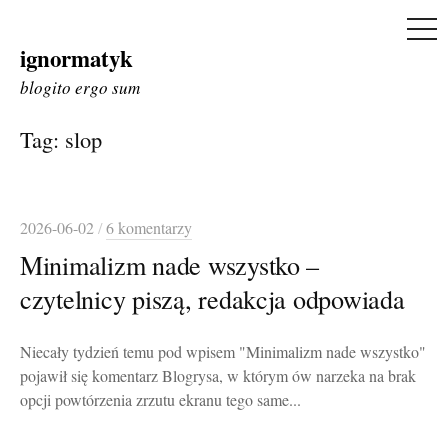
ME
ignormatyk
Skip
to
blogito ergo sum
content
Tag:
slop
2026-06-02
/
6 komentarzy
Minimalizm nade wszystko –
czytelnicy piszą, redakcja odpowiada
Niecały tydzień temu pod wpisem "Minimalizm nade wszystko"
pojawił się komentarz Blogrysa, w którym ów narzeka na brak
opcji powtórzenia zrzutu ekranu tego same...