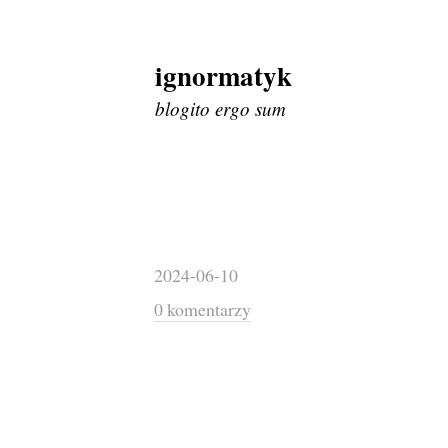
ignormatyk
Skip
to
blogito ergo sum
content
2024-06-10
0 komentarzy