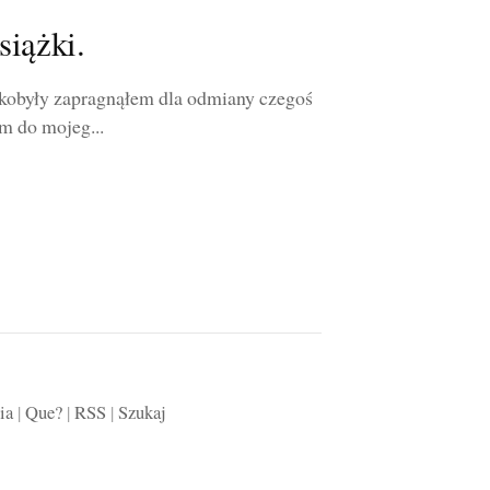
siążki.
 kobyły zapragnąłem dla odmiany czegoś
em do mojeg...
ia
|
Que?
|
RSS
|
Szukaj