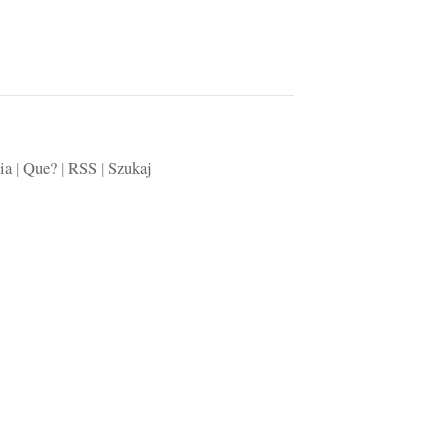
ia
|
Que?
|
RSS
|
Szukaj