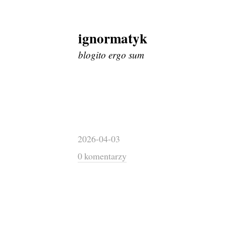
ignormatyk
Skip
to
blogito ergo sum
content
2026-04-03
0 komentarzy