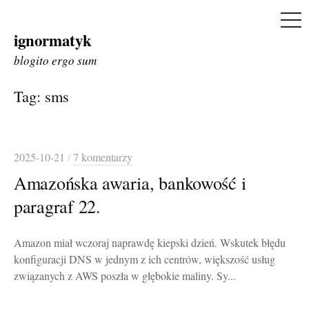
ME
ignormatyk
Skip
to
blogito ergo sum
content
Tag:
sms
2025-10-21
/
7 komentarzy
Amazońska awaria, bankowość i
paragraf 22.
Amazon miał wczoraj naprawdę kiepski dzień. Wskutek błędu
konfiguracji DNS w jednym z ich centrów, większość usług
związanych z AWS poszła w głębokie maliny. Sy...