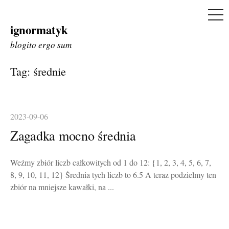
ME
ignormatyk
Skip
to
blogito ergo sum
content
Tag:
średnie
2023-09-06
Zagadka mocno średnia
Weźmy zbiór liczb całkowitych od 1 do 12: {1, 2, 3, 4, 5, 6, 7,
8, 9, 10, 11, 12} Średnia tych liczb to 6.5 A teraz podzielmy ten
zbiór na mniejsze kawałki, na ...