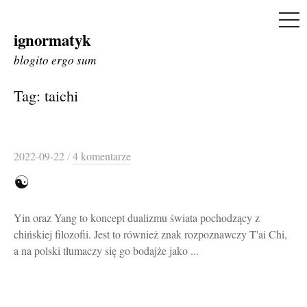
ME
ignormatyk
Skip
to
blogito ergo sum
content
Tag:
taichi
2022-09-22
/
4 komentarze
☯
Yin oraz Yang to koncept dualizmu świata pochodzący z
chińskiej filozofii. Jest to również znak rozpoznawczy T'ai Chi,
a na polski tłumaczy się go bodajże jako ...