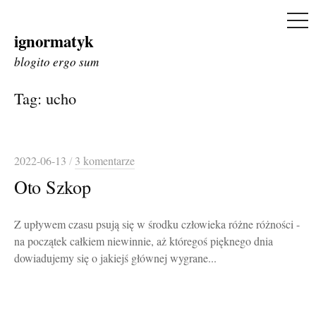
ME
ignormatyk
Skip
to
blogito ergo sum
content
Tag:
ucho
2022-06-13
/
3 komentarze
Oto Szkop
Z upływem czasu psują się w środku człowieka różne różności -
na początek całkiem niewinnie, aż któregoś pięknego dnia
dowiadujemy się o jakiejś głównej wygrane...