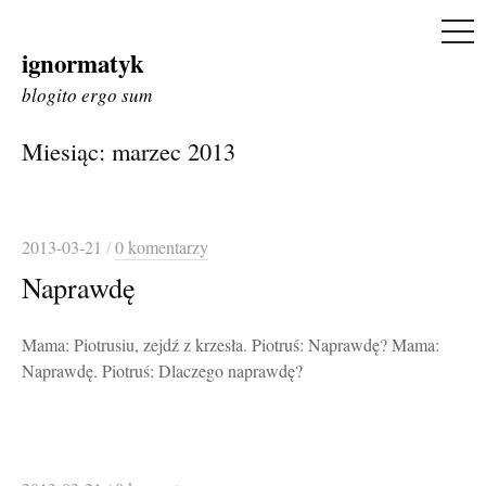
ME
ignormatyk
Skip
to
blogito ergo sum
content
Miesiąc:
marzec 2013
2013-03-21
/
0 komentarzy
Naprawdę
Mama: Piotrusiu, zejdź z krzesła. Piotruś: Naprawdę? Mama:
Naprawdę. Piotruś: Dlaczego naprawdę?