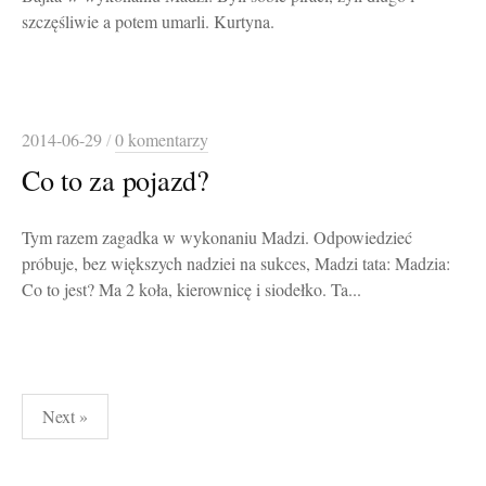
szczęśliwie a potem umarli. Kurtyna.
2014-06-29
/
0 komentarzy
Co to za pojazd?
Tym razem zagadka w wykonaniu Madzi. Odpowiedzieć
próbuje, bez większych nadziei na sukces, Madzi tata: Madzia:
Co to jest? Ma 2 koła, kierownicę i siodełko. Ta...
Stronicowanie
Next »
wpisów