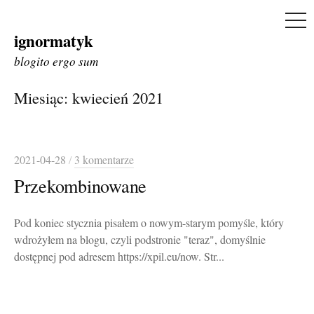
ME
ignormatyk
Skip
to
blogito ergo sum
content
Miesiąc:
kwiecień 2021
2021-04-28
/
3 komentarze
Przekombinowane
Pod koniec stycznia pisałem o nowym-starym pomyśle, który
wdrożyłem na blogu, czyli podstronie "teraz", domyślnie
dostępnej pod adresem https://xpil.eu/now. Str...