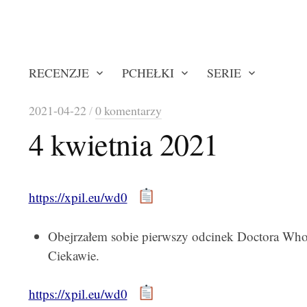
RECENZJE
PCHEŁKI
SERIE
2021-04-22
/
0 komentarzy
4 kwietnia 2021
https://xpil.eu/wd0
Obejrzałem sobie pierwszy odcinek Doctora Who 
Ciekawie.
https://xpil.eu/wd0