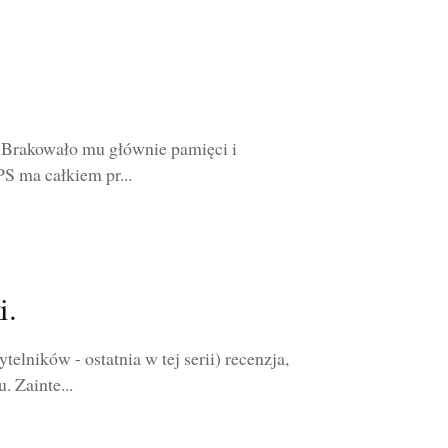
y. Brakowało mu głównie pamięci i
PS ma całkiem pr...
i.
elników - ostatnia w tej serii) recenzja,
 Zainte...