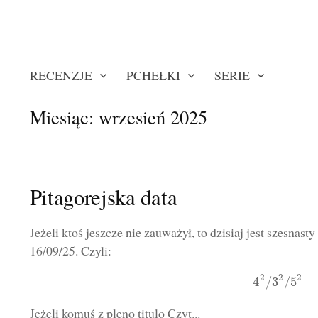
RECENZJE
PCHEŁKI
SERIE
Miesiąc:
wrzesień 2025
Pitagorejska data
Jeżeli ktoś jeszcze nie zauważył, to dzisiaj jest szesnas
16/09/25. Czyli:
2
2
2
4
/
3
/
5
Jeżeli komuś z pleno titulo Czyt...