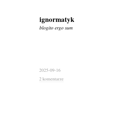
ignormatyk
Skip
to
blogito ergo sum
content
2025-09-16
2 komentarze