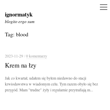
ME
ignormatyk
Skip
to
blogito ergo sum
content
Tag:
blood
2023-11-29
/
0 komentarzy
Krem na łzy
Jak co kwartał, udałem się byłem niedawno do stacji
krwiodawstwa w wiadomym celu. Tym razem obyło się bez
przygód. Mam "trudne" żyły i regularnie przytrafiają m...