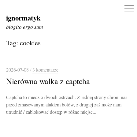
ME
ignormatyk
Skip
to
blogito ergo sum
content
Tag:
cookies
2026-07-08
/
3 komentarze
Nierówna walka z captcha
Captcha to miecz o dwóch ostrzach. Z jednej strony chroni nas
przed zmasowanym atakiem botów, z drugiej zaś może nam
utrudnić / zablokować dostęp w różne miejsc...