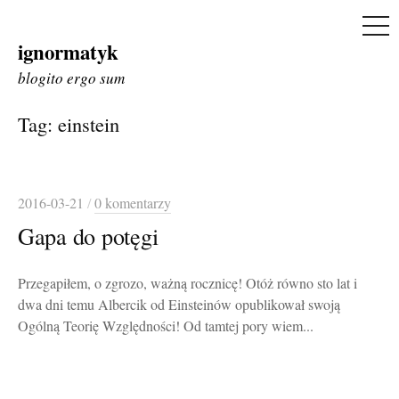
ME
ignormatyk
Skip
to
blogito ergo sum
content
Tag:
einstein
2016-03-21
/
0 komentarzy
Gapa do potęgi
Przegapiłem, o zgrozo, ważną rocznicę! Otóż równo sto lat i
dwa dni temu Albercik od Einsteinów opublikował swoją
Ogólną Teorię Względności! Od tamtej pory wiem...