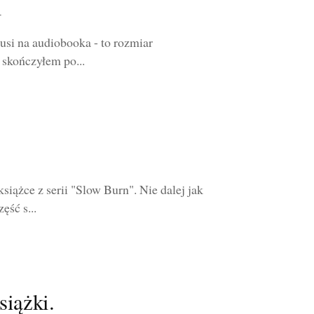
i
skusi na audiobooka - to rozmiar
 skończyłem po...
siążce z serii "Slow Burn". Nie dalej jak
ęść s...
siążki.