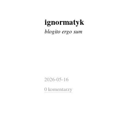
ignormatyk
Skip
to
blogito ergo sum
content
2026-05-16
0 komentarzy