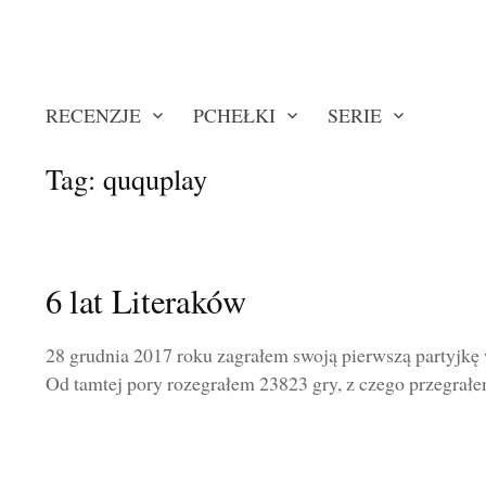
RECENZJE
PCHEŁKI
SERIE
Tag:
ququplay
6 lat Literaków
28 grudnia 2017 roku zagrałem swoją pierwszą partyjkę w
Od tamtej pory rozegrałem 23823 gry, z czego przegrałem