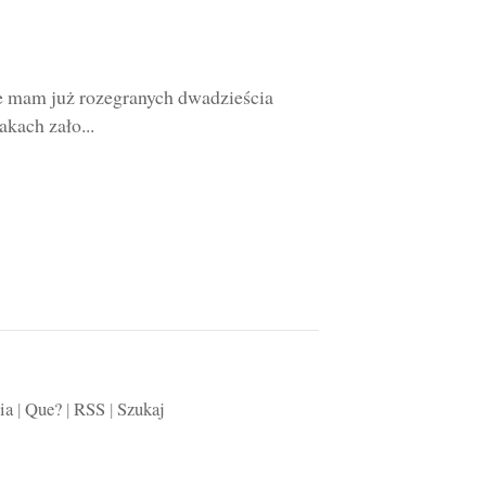
 że mam już rozegranych dwadzieścia
akach zało...
ia
|
Que?
|
RSS
|
Szukaj