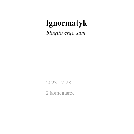
ignormatyk
Skip
to
blogito ergo sum
content
2023-12-28
2 komentarze