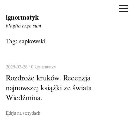
ME
ignormatyk
Skip
to
blogito ergo sum
content
Tag:
sapkowski
2025-02-28
/
0 komentarzy
Rozdroże kruków. Recenzja
najnowszej książki ze świata
Wiedźmina.
Ędrju na sterydach.