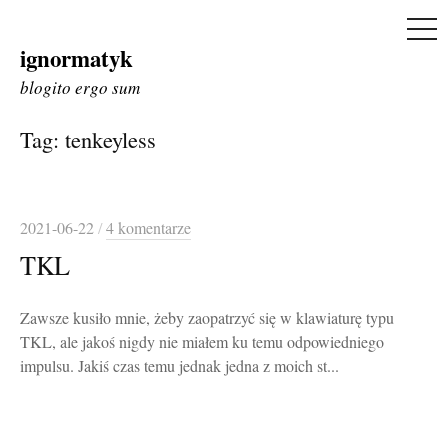
ME
ignormatyk
Skip
to
blogito ergo sum
content
Tag:
tenkeyless
2021-06-22
/
4 komentarze
TKL
Zawsze kusiło mnie, żeby zaopatrzyć się w klawiaturę typu
TKL, ale jakoś nigdy nie miałem ku temu odpowiedniego
impulsu. Jakiś czas temu jednak jedna z moich st...