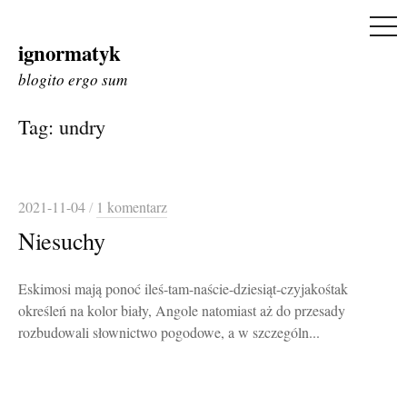
ME
ignormatyk
Skip
to
blogito ergo sum
content
Tag:
undry
2021-11-04
/
1 komentarz
Niesuchy
Eskimosi mają ponoć ileś-tam-naście-dziesiąt-czyjakośtak
określeń na kolor biały, Angole natomiast aż do przesady
rozbudowali słownictwo pogodowe, a w szczególn...