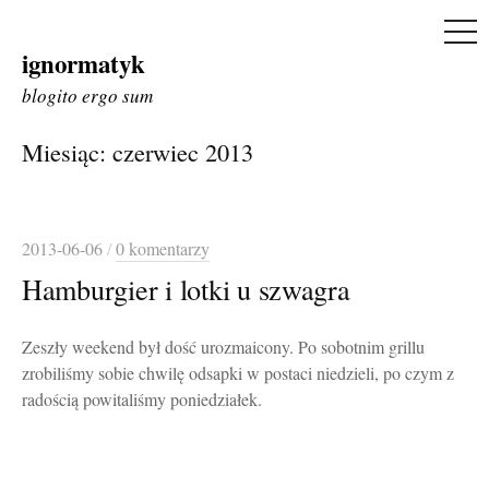
ME
ignormatyk
Skip
to
blogito ergo sum
content
Miesiąc:
czerwiec 2013
2013-06-06
/
0 komentarzy
Hamburgier i lotki u szwagra
Zeszły weekend był dość urozmaicony. Po sobotnim grillu
zrobiliśmy sobie chwilę odsapki w postaci niedzieli, po czym z
radością powitaliśmy poniedziałek.