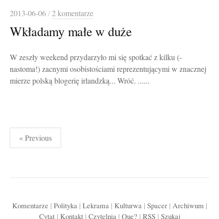
2013-06-06
/
2 komentarze
Wkładamy małe w duże
W zeszły weekend przydarzyło mi się spotkać z kilku (-
nastoma!) zacnymi osobistościami reprezentującymi w znacznej
mierze polską blogerię irlandzką... Wróć. ......
Stronicowanie
« Previous
wpisów
Komentarze
|
Polityka
|
Lekrama
|
Kulturwa
|
Spacer
|
Archiwum
|
Cytat
|
Kontakt
|
Czytelnia
|
Que?
|
RSS
|
Szukaj