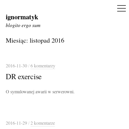
ME
ignormatyk
Skip
to
blogito ergo sum
content
Miesiąc:
listopad 2016
2016-11-30
/
6 komentarzy
DR exercise
O symulowanej awarii w serwerowni.
2016-11-29
/
2 komentarze