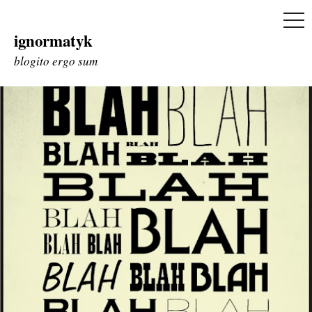
ME
ignormatyk
Skip
to
blogito ergo sum
content