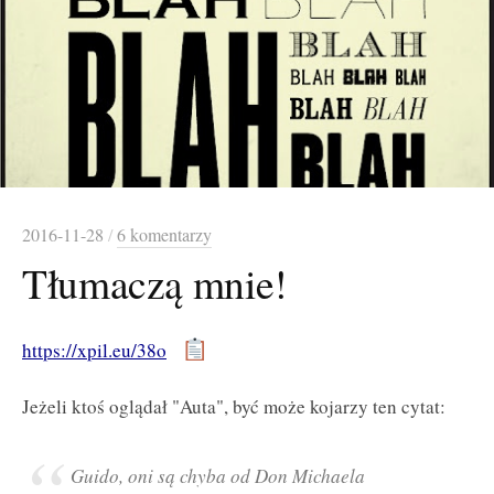
2016-11-28
/
6 komentarzy
Tłumaczą mnie!
https://xpil.eu/38o
Jeżeli ktoś oglądał "Auta", być może kojarzy ten cytat:
Guido, oni są chyba od Don Michaela