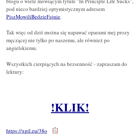
blogu o wiele mówiącym tytule "In Principle Life Sucks",
pod nieco bardziej optymistycznym adresem
PiszMowiliBedzieFajnie
.
Tak więc od dziś można się napawać oparami mej prozy
męczącej nie tylko po naszemu, ale również po
angielskiemu.
Wszystkich cierpiących na bezsenność - zapraszam do
lektury:
!KLIK!
https://xpil.eu/38o