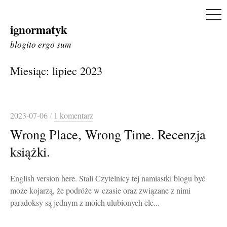
ME
ignormatyk
Skip
to
blogito ergo sum
content
Miesiąc:
lipiec 2023
2023-07-06
/
1 komentarz
Wrong Place, Wrong Time. Recenzja
książki.
English version here. Stali Czytelnicy tej namiastki blogu być
może kojarzą, że podróże w czasie oraz związane z nimi
paradoksy są jednym z moich ulubionych ele...