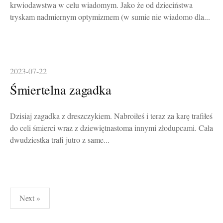
krwiodawstwa w celu wiadomym. Jako że od dzieciństwa
tryskam nadmiernym optymizmem (w sumie nie wiadomo dla...
2023-07-22
Śmiertelna zagadka
Dzisiaj zagadka z dreszczykiem. Nabroiłeś i teraz za karę trafiłeś
do celi śmierci wraz z dziewiętnastoma innymi złodupcami. Cała
dwudziestka trafi jutro z same...
Stronicowanie
Next »
wpisów