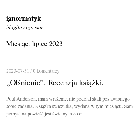
ME
ignormatyk
Skip
to
blogito ergo sum
content
Miesiąc:
lipiec 2023
2023-07-31
/
0 komentarzy
„Olśnienie”. Recenzja książki.
Poul Anderson, mam wrażenie, nie podołał skali postawionego
sobie zadania. Książka świeżutka, wydana w tym miesiącu. Sam
pomysł na powieść jest świetny, a co ci...