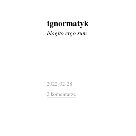
ignormatyk
Skip
to
blogito ergo sum
content
2022-02-28
2 komentarze