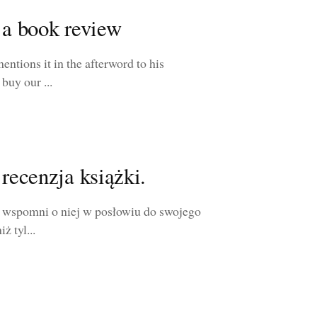
 a book review
entions it in the afterword to his
buy our ...
recenzja książki.
em wspomni o niej w posłowiu do swojego
ż tyl...