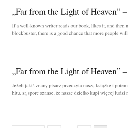
„Far from the Light of Heaven” –
If a well-known writer reads our book, likes it, and then m
blockbuster, there is a good chance that more people will 
„Far from the Light of Heaven” – 
Jeżeli jakiś znany pisarz przeczyta naszą książkę i pot
hitu, są spore szanse, że nasze dziełko kupi więcej ludzi ni