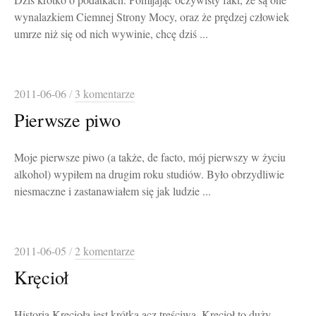
Dziś krótko o podatkach. Pomijając oczywisty fakt, że są one
wynalazkiem Ciemnej Strony Mocy, oraz że prędzej człowiek
umrze niż się od nich wywinie, chcę dziś ...
2011-06-06
/
3 komentarze
Pierwsze piwo
Moje pierwsze piwo (a także, de facto, mój pierwszy w życiu
alkohol) wypiłem na drugim roku studiów. Było obrzydliwie
niesmaczne i zastanawiałem się jak ludzie ...
2011-06-05
/
2 komentarze
Kręcioł
Historia Kręcioła jest krótka acz treściwa. Kręcioł to duży,