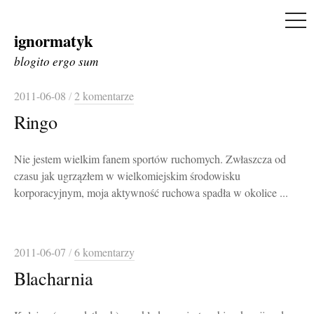
ME
ignormatyk
Skip
to
blogito ergo sum
content
2011-06-08
/
2 komentarze
Ringo
Nie jestem wielkim fanem sportów ruchomych. Zwłaszcza od
czasu jak ugrzązłem w wielkomiejskim środowisku
korporacyjnym, moja aktywność ruchowa spadła w okolice ...
2011-06-07
/
6 komentarzy
Blacharnia