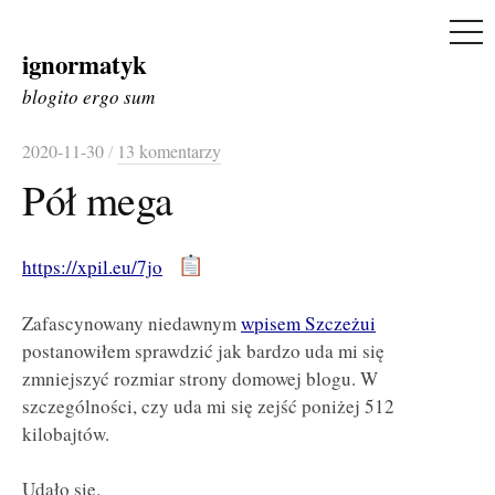
ME
ignormatyk
Skip
to
blogito ergo sum
content
2020-11-30
/
13 komentarzy
Pół mega
https://xpil.eu/7jo
Zafascynowany niedawnym
wpisem Szczeżui
postanowiłem sprawdzić jak bardzo uda mi się
zmniejszyć rozmiar strony domowej blogu. W
szczególności, czy uda mi się zejść poniżej 512
kilobajtów.
Udało się.