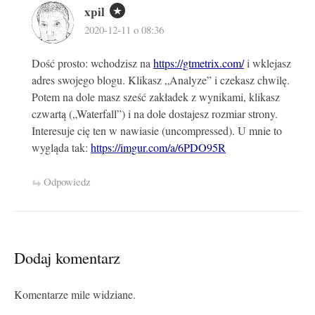
xpil
2020-12-11 o 08:36
Dość prosto: wchodzisz na
https://gtmetrix.com/
i wklejasz
adres swojego blogu. Klikasz „Analyze” i czekasz chwilę.
Potem na dole masz sześć zakładek z wynikami, klikasz
czwartą („Waterfall”) i na dole dostajesz rozmiar strony.
Interesuje cię ten w nawiasie (uncompressed). U mnie to
wygląda tak:
https://imgur.com/a/6PDO95R
Odpowiedz
Dodaj komentarz
Komentarze mile widziane.