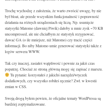
Trochę wychodzę z założenia, że warto zwrócić uwagę, by nie
był bloat, ale przede wszystkim funkcjonalność i poprawność
działania na różnych urządzeniach się liczą. Np. usunięcie
statysytki Matomo (dawniej Piwik) dałoby u mnie zysk ~70 KB
uncompressed, ale nie chciałbym ze statystyk rezygnować,
dawać GA (o ile mniejsze, niż Matomo) czy tracić części
informacji. Bo niby Matomo umie generować statystyki także z
logów serwera WWW.
Tak czy inaczej, zasiałeś wątpliwość i pewnie za jakiś czas
popatrzę. Chociaż ze stroną główną mogę się zapisać z marszu.
Tu pytanie: korzystałeś z jakichś narzędzi/wtyczek
dodatkowych, czy wszystko robiłeś ręcznie? Zwł. w kwestii
zmian w CSS.
Swoją drogą byłem pewien, że oficjalne tematy WordPressa są
bardziej zoptymalizowane.