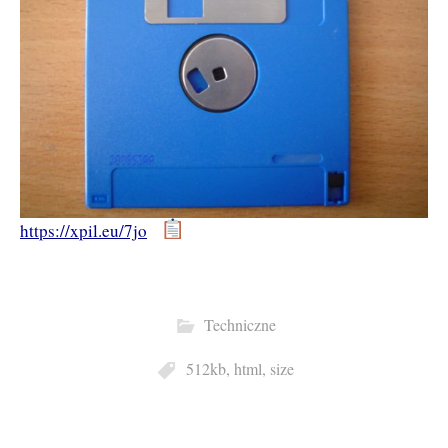
https://xpil.eu/7jo
Techniczne
512kb
,
html
,
size