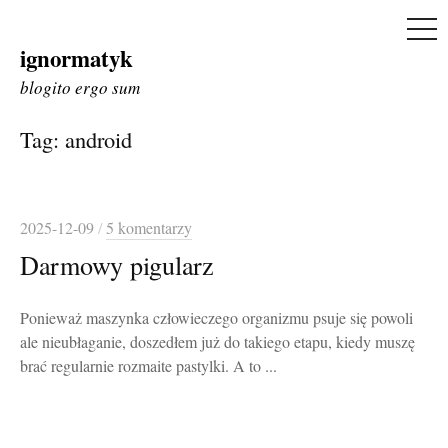
ME
ignormatyk
Skip
to
blogito ergo sum
content
Tag:
android
2025-12-09
/
5 komentarzy
Darmowy pigularz
Ponieważ maszynka człowieczego organizmu psuje się powoli
ale nieubłaganie, doszedłem już do takiego etapu, kiedy muszę
brać regularnie rozmaite pastylki. A to ...