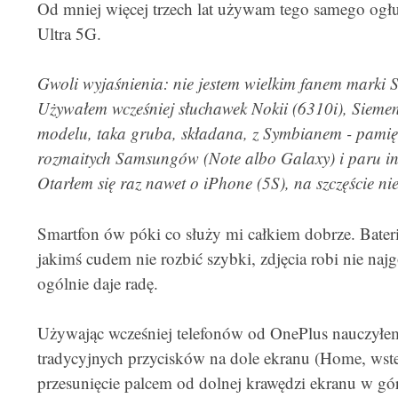
Od mniej więcej trzech lat używam tego samego ogł
Ultra 5G.
Gwoli wyjaśnienia: nie jestem wielkim fanem marki S
Używałem wcześniej słuchawek Nokii (6310i), Siemen
modelu, taka gruba, składana, z Symbianem - pamięta
rozmaitych Samsungów (Note albo Galaxy) i paru in
Otarłem się raz nawet o iPhone (5S), na szczęście ni
Smartfon ów póki co służy mi całkiem dobrze. Bateri
jakimś cudem nie rozbić szybki, zdjęcia robi nie najg
ogólnie daje radę.
Używając wcześniej telefonów od OnePlus nauczyłem
tradycyjnych przycisków na dole ekranu (Home, wstec
przesunięcie palcem od dolnej krawędzi ekranu w gó