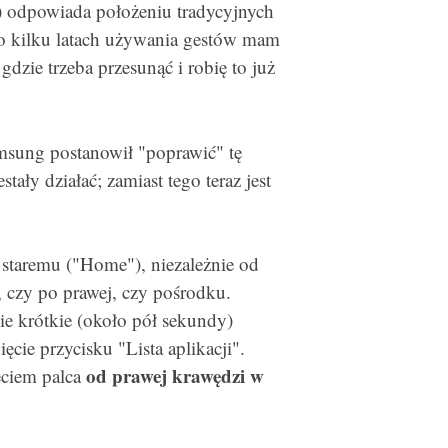
k) odpowiada położeniu tradycyjnych
 Po kilku latach używania gestów mam
dzie trzeba przesunąć i robię to już
msung postanowił "poprawić" tę
tały działać; zamiast tego teraz jest
 staremu ("Home"), niezależnie od
, czy po prawej, czy pośrodku.
ie krótkie (około pół sekundy)
ęcie przycisku "Lista aplikacji".
od prawej krawędzi w
ęciem palca