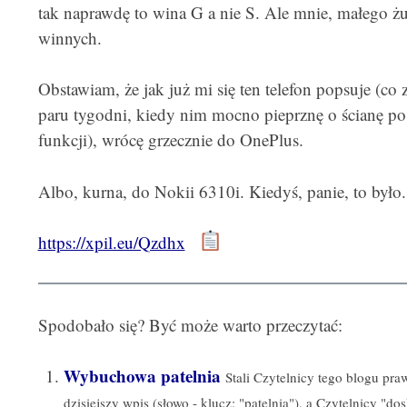
tak naprawdę to wina G a nie S. Ale mnie, małego żu
winnych.
Obstawiam, że jak już mi się ten telefon popsuje (co
paru tygodni, kiedy nim mocno pieprznę o ścianę p
funkcji), wrócę grzecznie do OnePlus.
Albo, kurna, do Nokii 6310i. Kiedyś, panie, to było.
https://xpil.eu/Qzdhx
Spodobało się? Być może warto przeczytać:
Wybuchowa patelnia
Stali Czytelnicy tego blogu pr
dzisiejszy wpis (słowo - klucz: "patelnia"), a Czytelnicy "dos