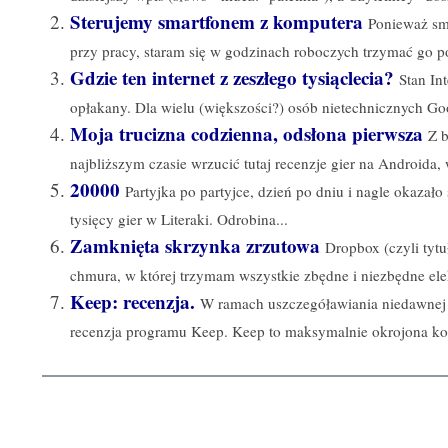
Sterujemy smartfonem z komputera
Ponieważ sm
przy pracy, staram się w godzinach roboczych trzymać go poz
Gdzie ten internet z zeszłego tysiąclecia?
Stan In
opłakany. Dla wielu (większości?) osób nietechnicznych Goog
Moja trucizna codzienna, odsłona pierwsza
Z 
najbliższym czasie wrzucić tutaj recenzje gier na Androida, 
20000
Partyjka po partyjce, dzień po dniu i nagle okazał
tysięcy gier w Literaki. Odrobina...
Zamknięta skrzynka zrzutowa
Dropbox (czyli tyt
chmura, w której trzymam wszystkie zbędne i niezbędne elekt
Keep: recenzja.
W ramach uszczegóławiania niedawnej li
recenzja programu Keep. Keep to maksymalnie okrojona kon