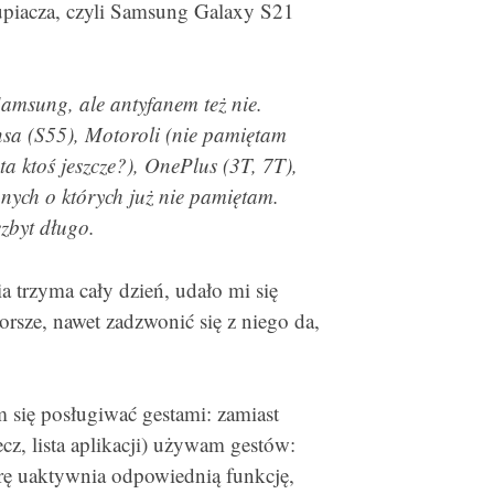
upiacza, czyli Samsung Galaxy S21
amsung, ale antyfanem też nie.
sa (S55), Motoroli (nie pamiętam
 ktoś jeszcze?), OnePlus (3T, 7T),
nych o których już nie pamiętam.
ezbyt długo.
a trzyma cały dzień, udało mi się
orsze, nawet zadzwonić się z niego da,
 się posługiwać gestami: zamiast
z, lista aplikacji) używam gestów:
rę uaktywnia odpowiednią funkcję,