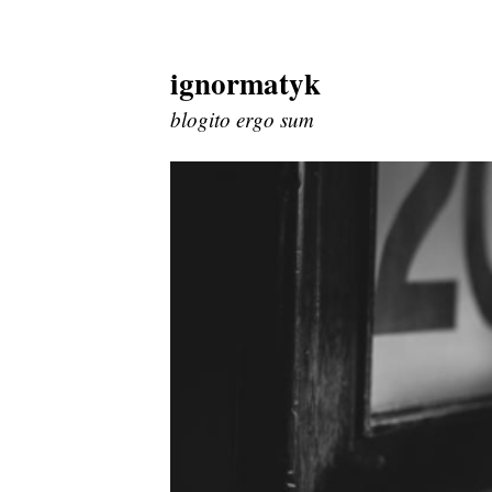
ignormatyk
Skip
to
blogito ergo sum
content