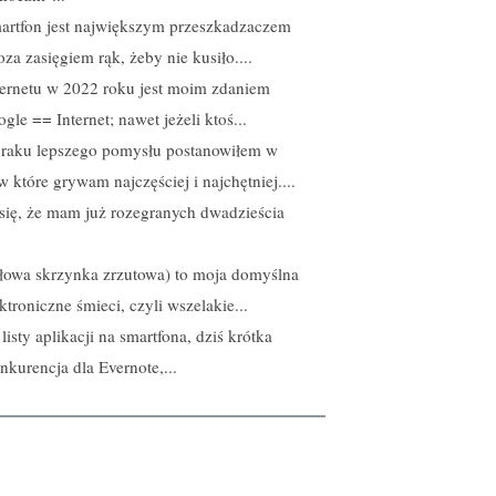
artfon jest największym przeszkadzaczem
a zasięgiem rąk, żeby nie kusiło....
ternetu w 2022 roku jest moim zdaniem
le == Internet; nawet jeżeli ktoś...
braku lepszego pomysłu postanowiłem w
w które grywam najczęściej i najchętniej....
o się, że mam już rozegranych dwadzieścia
ułowa skrzynka zrzutowa) to moja domyślna
roniczne śmieci, czyli wszelakie...
sty aplikacji na smartfona, dziś krótka
kurencja dla Evernote,...