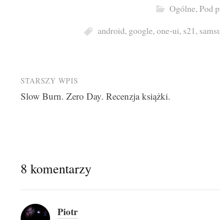
Ogólne
,
Pod p
android
,
google
,
one-ui
,
s21
,
sams
Post
STARSZY WPIS
Slow Burn. Zero Day. Recenzja książki.
navigation
8 komentarzy
Piotr