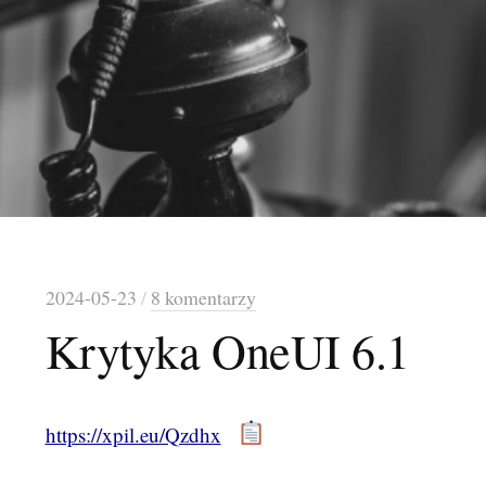
2024-05-23
/
8 komentarzy
Krytyka OneUI 6.1
https://xpil.eu/Qzdhx