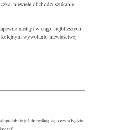
czka, niewiele obchodzi szukanie
 zapewne nastąpi w ciągu najbliższych
o kolejnym wywołaniu niewłaściwej
..
awdopodobnie już domyślają się o czym będzie
koczni"...