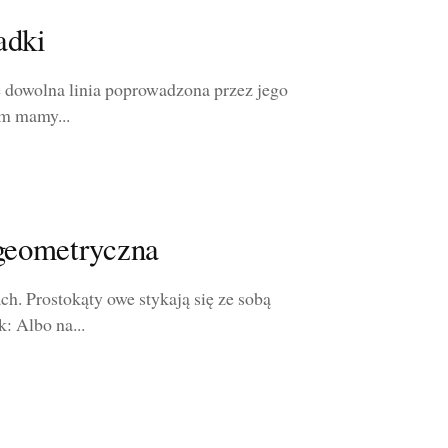
adki
że dowolna linia poprowadzona przez jego
em mamy...
 geometryczna
. Prostokąty owe stykają się ze sobą
k: Albo na...