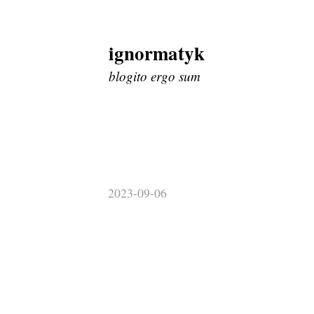
ignormatyk
Skip
to
blogito ergo sum
content
2023-09-06