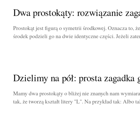
Dwa prostokąty: rozwiązanie zag
Prostokąt jest figurą o symetrii środkowej. Oznacza to, 
środek podzieli go na dwie identyczne części. Jeżeli zat
Dzielimy na pół: prosta zagadka
Mamy dwa prostokąty o bliżej nie znanych nam wymiarach
tak, że tworzą kształt litery "L". Na przykład tak: Albo ta