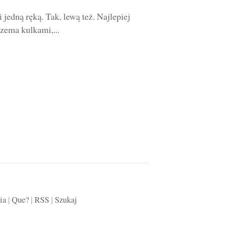
jedną ręką. Tak, lewą też. Najlepiej
zema kulkami,...
ia
|
Que?
|
RSS
|
Szukaj