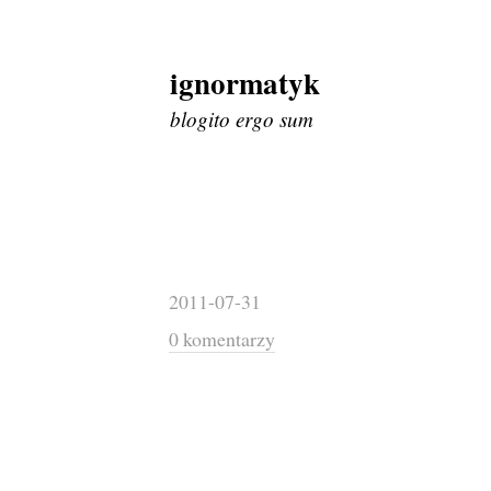
ignormatyk
Skip
to
blogito ergo sum
content
2011-07-31
0 komentarzy