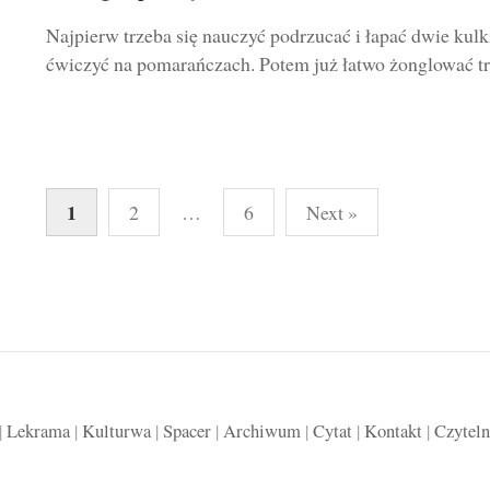
Najpierw trzeba się nauczyć podrzucać i łapać dwie kulki 
ćwiczyć na pomarańczach. Potem już łatwo żonglować tr
Stronicowanie
1
2
…
6
Next »
wpisów
|
Lekrama
|
Kulturwa
|
Spacer
|
Archiwum
|
Cytat
|
Kontakt
|
Czyteln