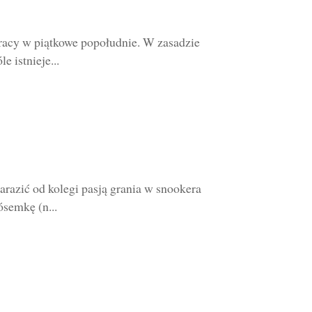
pracy w piątkowe popołudnie. W zasadzie
e istnieje...
arazić od kolegi pasją grania w snookera
ósemkę (n...