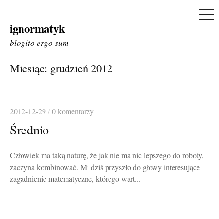
ME
ignormatyk
Skip
to
blogito ergo sum
content
Miesiąc:
grudzień 2012
2012-12-29
/
0 komentarzy
Średnio
Człowiek ma taką naturę, że jak nie ma nic lepszego do roboty,
zaczyna kombinować. Mi dziś przyszło do głowy interesujące
zagadnienie matematyczne, którego wart...