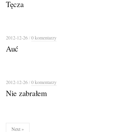
Tęcza
2012-12-26
/
0 komentarzy
Auć
2012-12-26
/
0 komentarzy
Nie zabrałem
Stronicowanie
Next »